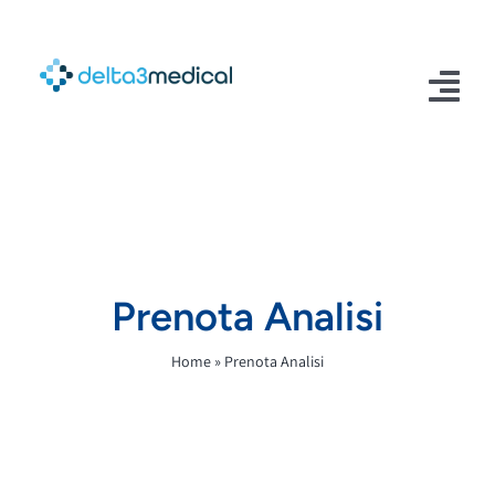
Salta
al
contenuto
Tog
Nav
Home
Prenota Analisi
Home
»
Prenota Analisi