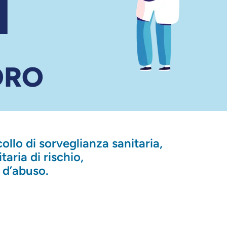
I
ORO
collo di sorveglianza sanitaria,
taria di rischio,
 d’abuso.