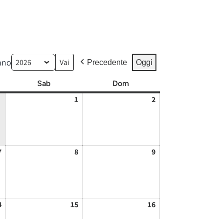
nno
Precedente
Oggi
ì
Sab
sabato
Dom
domenica
1
01/08/2026
2
02/08/2026
7
07/08/2026
8
08/08/2026
9
09/08/2026
4
14/08/2026
15
15/08/2026
16
16/08/2026