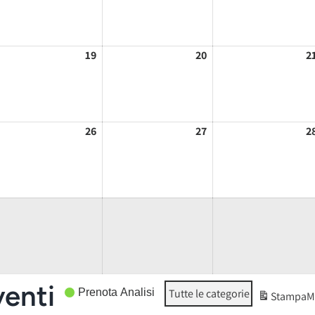
/08/2026
19
19/08/2026
20
20/08/2026
2
/08/2026
26
26/08/2026
27
27/08/2026
2
venti
Prenota Analisi
Tutte le categorie
Stampa
M