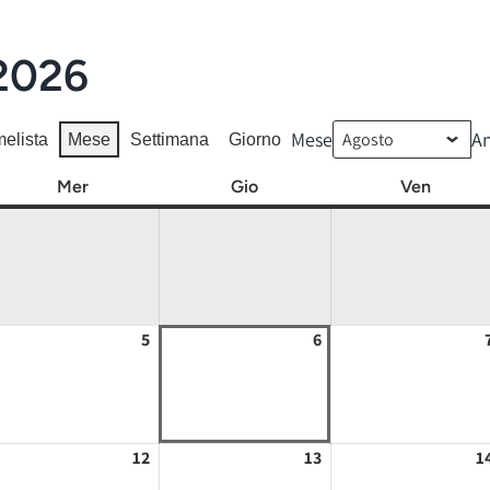
 2026
Mese
A
me
lista
Mese
Settimana
Giorno
Mer
mercoledì
Gio
giovedì
Ven
venerd
/08/2026
5
05/08/2026
6
06/08/2026
/08/2026
12
12/08/2026
13
13/08/2026
1