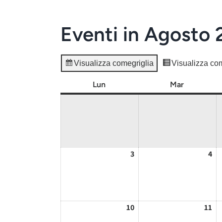
Eventi in Agosto
Visualizza come
griglia
Visualizza co
Lun
lunedì
Mar
martedì
3
03/08/2026
4
04
10
10/08/2026
11
11