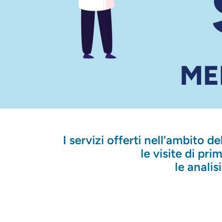
ME
I servizi offerti nell’ambito d
le visite di pri
le anali