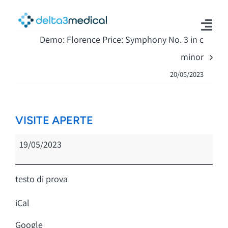
Salta
al
contenuto
Togg
Demo: Florence Price: Symphony No. 3 in c
Navi
minor
Home
20/05/2023
Servizi
Team di professionisti
VISITE APERTE
VISITE
Chi siamo
19/05/2023
APERTE
Contatti
testo di prova
Area Riservata
iCal
Google